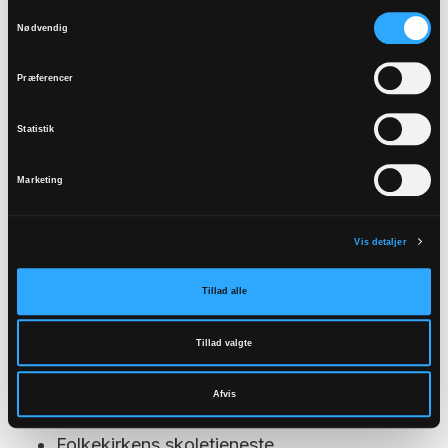
Samtykkevalg
Anne Birgitte Zoëga - sognepræst
Nødvendig
Alexandra Bøwig Larsen - Kirke- og
kulturmedarbejder
Præferencer
Anne Mia Lykner - specialpædagogisk
netværk/ sognepræst
Statistik
Ulla Pierri Enevoldsen - universitetspræst på
Marketing
RUC/ sognepræst
Vis detaljer
Tillad alle
Netværk
Tillad valgte
Konfirmandtræf
Gymnasienetværk
Afvis
Studenternetværk
Folkekirkens skoletjeneste