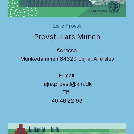
Lejre Provsti
Provst: Lars Munch
Adresse:
Munkedammen 8
4320 Lejre, Allerslev
E-mail:
lejre.provsti@km.dk
Tlf.:
46 48 22 93