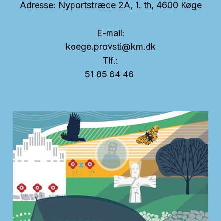
Adresse: Nyportstræde 2A, 1. th,
4600 Køge
E-mail:
koege.provsti@km.dk
Tlf.:
51 85 64 46