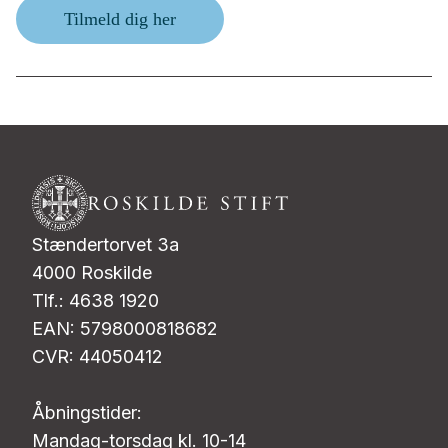
Tilmeld dig her
Stændertorvet 3a
4000 Roskilde
Tlf.: 4638 1920
EAN: 5798000818682
CVR: 44050412
Åbningstider:
Mandag-torsdag kl. 10-14