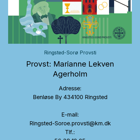
Ringsted-Sorø Provsti
Provst: Marianne Lekven
Agerholm
Adresse:
Benløse By 43
4100 Ringsted
E-mail:
Ringsted-Soroe.provsti@km.dk
Tlf.: