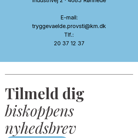
Industrivej 2 · 4683 Rønnede
E-mail:
tryggevaelde.provsti@km.dk
Tlf.:
20 37 12 37
Tilmeld dig
biskoppens
nyhedsbrev