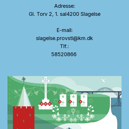
Adresse:
Gl. Torv 2, 1. sal
4200 Slagelse
E-mail:
slagelse.provsti@km.dk
Tlf.:
58520866