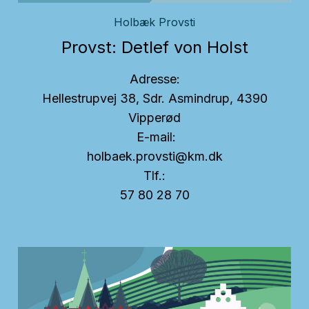
Holbæk Provsti
Provst: Detlef von Holst
Adresse:
Hellestrupvej 38, Sdr. Asmindrup, 4390
Vipperød
E-mail:
holbaek.provsti@km.dk
Tlf.:
57 80 28 70