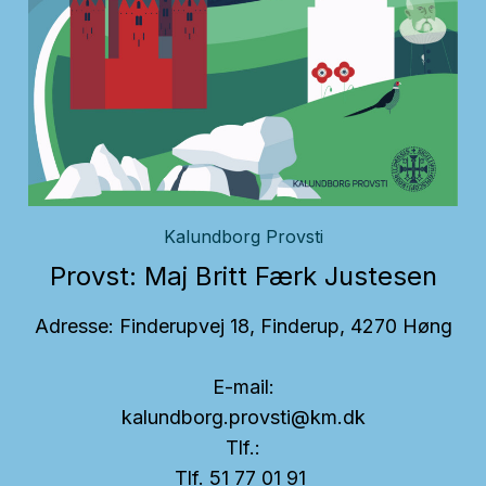
Kalundborg Provsti
Provst: Maj Britt Færk Justesen
Adresse: Finderupvej 18, Finderup,
4270 Høng
E-mail:
kalundborg.provsti@km.dk
Tlf.:
Tlf. 51 77 01 91