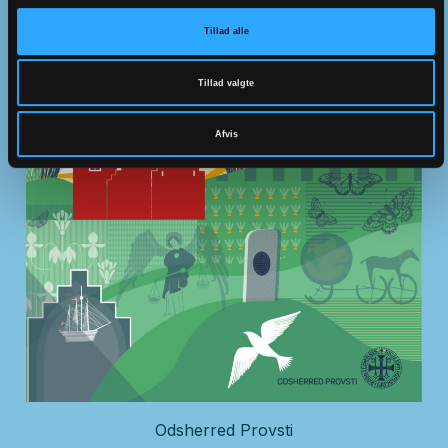
naestved.provsti@km.dk
Tillad alle
Tlf.:
51 55 47 61
Tillad valgte
Afvis
Odsherred Provsti