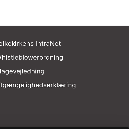
olkekirkens IntraNet
histleblowerordning
lagevejledning
ilgængelighedserklæring