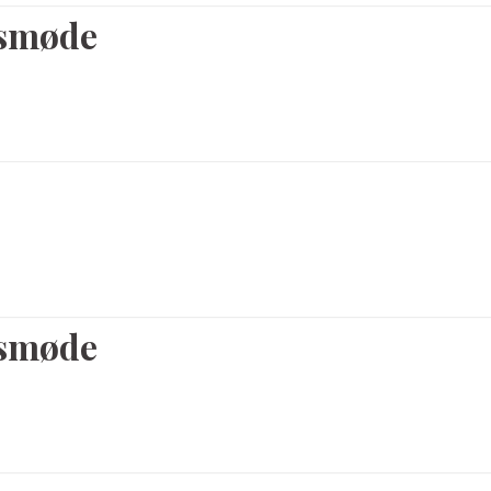
gsmøde
gsmøde