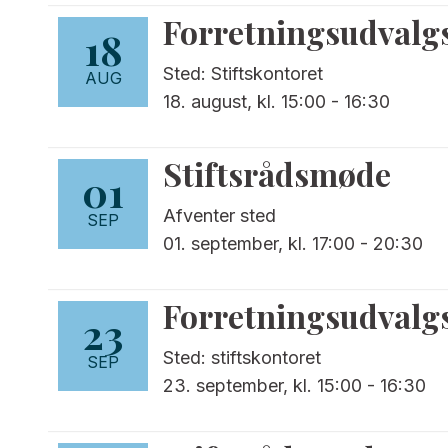
Forretningsudval
18
Sted: Stiftskontoret
AUG
18. august, kl. 15:00
-
16:30
Stiftsrådsmøde
01
Afventer sted
SEP
01. september, kl. 17:00
-
20:30
Forretningsudval
23
Sted: stiftskontoret
SEP
23. september, kl. 15:00
-
16:30