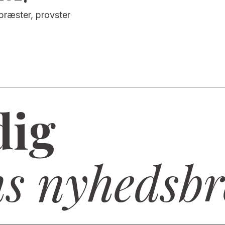
præster, provster
dig
ns nyhedsbr