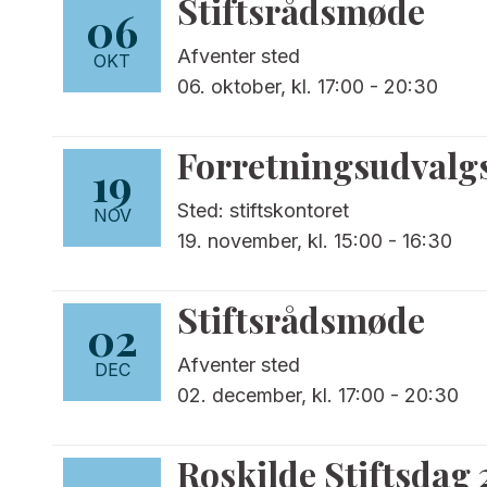
Stiftsrådsmøde
06
Afventer sted
OKT
06. oktober, kl. 17:00
-
20:30
Forretningsudval
19
Sted: stiftskontoret
NOV
19. november, kl. 15:00
-
16:30
Stiftsrådsmøde
02
Afventer sted
DEC
02. december, kl. 17:00
-
20:30
Roskilde Stiftsdag 