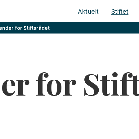
Aktuelt
Stiftet
ender for Stiftsrådet
er for Stif