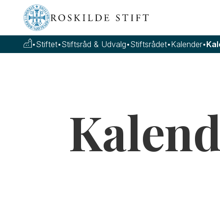
•
Stiftet
•
Stiftsråd & Udvalg
•
Stiftsrådet
•
Kalender
•
Kal
Kalend