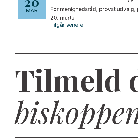
20
For menighedsråd, provstiudvalg, 
MAR
20. marts
Tilgår senere
Tilmeld 
biskoppe