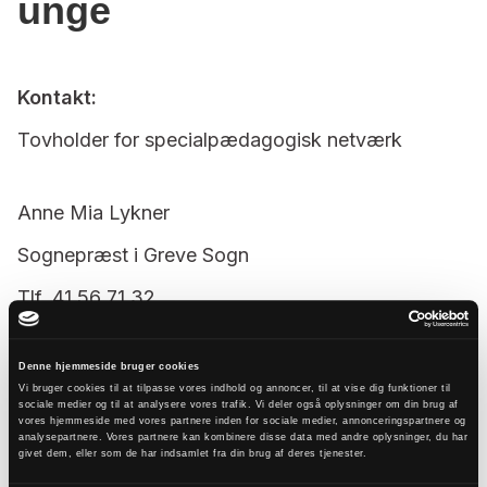
unge
Kontakt:
Tovholder for specialpædagogisk netværk
Anne Mia Lykner
Sognepræst i Greve Sogn
Tlf. 41 56 71 32
Mail
aml@km.dk
Denne hjemmeside bruger cookies
Vi bruger cookies til at tilpasse vores indhold og annoncer, til at vise dig funktioner til
sociale medier og til at analysere vores trafik. Vi deler også oplysninger om din brug af
vores hjemmeside med vores partnere inden for sociale medier, annonceringspartnere og
analysepartnere. Vores partnere kan kombinere disse data med andre oplysninger, du har
givet dem, eller som de har indsamlet fra din brug af deres tjenester.