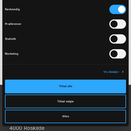
Tilmeld dig
Samtykkevalg
Nødvendig
biskoppens
Præferencer
nyhedsbrev
Statistik
Tilmeld dig her
Marketing
Vis detaljer
Tillad alle
Tillad valgte
Afvis
Stændertorvet 3a
4000 Roskilde