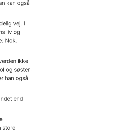
han kan også
lig vej. I
s liv og
e: Nok.
 verden ikke
ol og søster
er han også
 andet end
e
 store