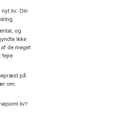
nyt liv: Din
dring.
ental, og
gyndte ikke
n af de meget
 fejre
gnepræst på
sær om:
nøjsomt liv?