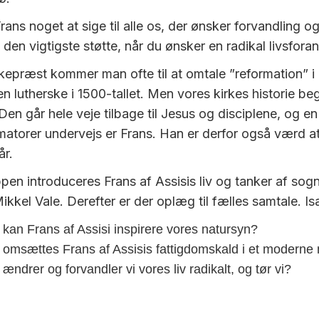
rans noget at sige til alle os, der ønsker forvandling og 
den vigtigste støtte, når du ønsker en radikal livsforan
kepræst kommer man ofte til at omtale ”reformation” i 
n lutherske i 1500-tallet. Men vores kirkes historie be
Den går hele veje tilbage til Jesus og disciplene, og e
rmatorer undervejs er Frans. Han er derfor også værd at
år.
pen introduceres Frans af Assisis liv og tanker af so
kkel Vale. Derefter er der oplæg til fælles samtale. I
kan Frans af Assisi inspirere vores natursyn?
omsættes Frans af Assisis fattigdomskald i et moderne 
ændrer og forvandler vi vores liv radikalt, og tør vi?