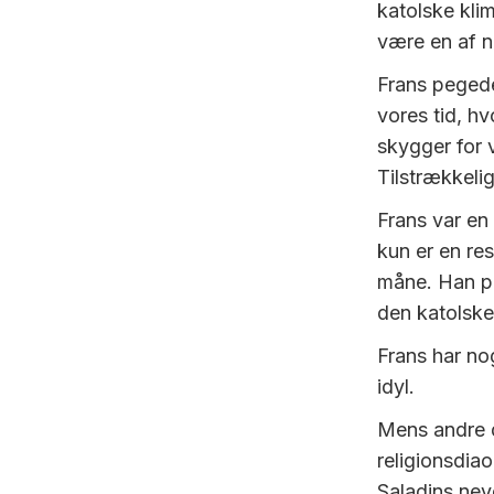
katolske kli
være en af nu
Frans pegede
vores tid, h
skygger for 
Tilstrækkelig
Frans var en
kun er en re
måne. Han pr
den katolsk
Frans har nog
idyl.
Mens andre d
religionsdia
Saladins nev