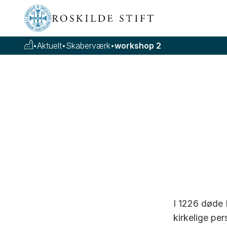
•
Aktuelt
•
Skaberværk
•
workshop 2
I 1226 døde 
kirkelige per