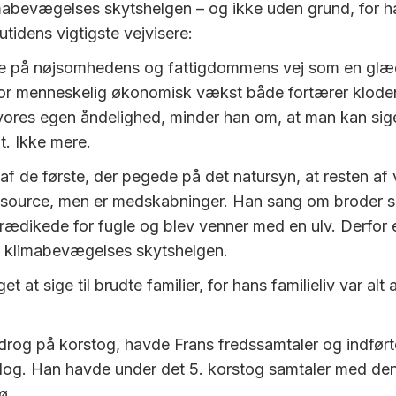
mabevægelses skytshelgen – og ikke uden grund, for 
tidens vigtigste vejvisere:
 på nøjsomhedens og fattigdommens vej som en glæde
vor menneskelig økonomisk vækst både fortærer kloden
vores egen åndelighed, minder han om, at man kan sig
t. Ikke mere.
 af de første, der pegede på det natursyn, at resten af
ssource, men er medskabninger. Han sang om broder s
ædikede for fugle og blev venner med en ulv. Derfor 
e klimabevægelses skytshelgen.
et at sige til brudte familier, for hans familieliv var alt
rog på korstog, havde Frans fredssamtaler og indført
olog. Han havde under det 5. korstog samtaler med den
ø.