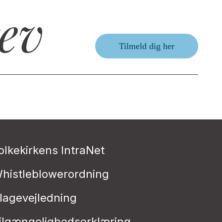
ev
Tilmeld dig her
olkekirkens IntraNet
histleblowerordning
lagevejledning
ilgængelighedserklæring