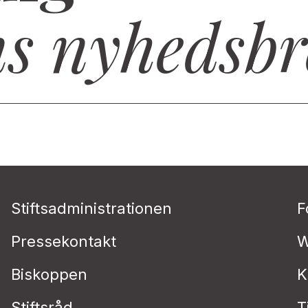
ns nyhedsbr
Stiftsadministrationen
F
Pressekontakt
W
Biskoppen
K
Stiftsråd
T