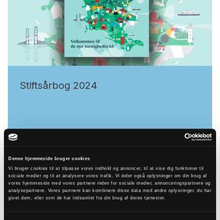
Stiftsårbog 2024
Denne hjemmeside bruger cookies
Vi bruger cookies til at tilpasse vores indhold og annoncer, til at vise dig funktioner til
sociale medier og til at analysere vores trafik. Vi deler også oplysninger om din brug af
vores hjemmeside med vores partnere inden for sociale medier, annonceringspartnere og
analysepartnere. Vores partnere kan kombinere disse data med andre oplysninger, du har
givet dem, eller som de har indsamlet fra din brug af deres tjenester.