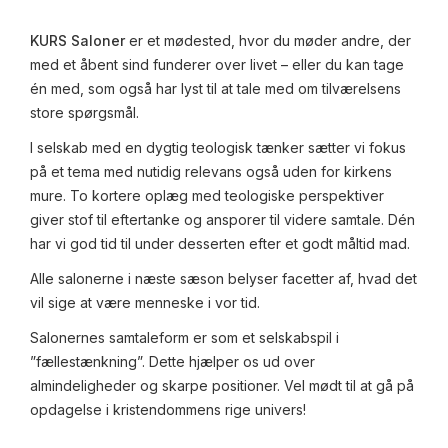
KURS Saloner
er et mødested, hvor du møder andre, der
med et åbent sind funderer over livet – eller du kan tage
én med, som også har lyst til at tale med om tilværelsens
store spørgsmål.
I selskab med en dygtig teologisk tænker sætter vi fokus
på et tema med nutidig relevans også uden for kirkens
mure. To kortere oplæg med teologiske perspektiver
giver stof til eftertanke og ansporer til videre samtale. Dén
har vi god tid til under desserten efter et godt måltid mad.
Alle salonerne i næste sæson belyser facetter af, hvad det
vil sige at være menneske i vor tid.
Salonernes samtaleform er som et selskabspil i
”fællestænkning”. Dette hjælper os ud over
almindeligheder og skarpe positioner. Vel mødt til at gå på
opdagelse i kristendommens rige univers!