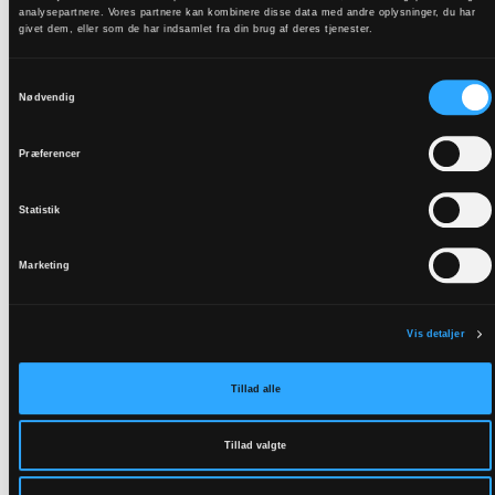
analysepartnere. Vores partnere kan kombinere disse data med andre oplysninger, du har
mennesker gøres overflødige eller mister en
givet dem, eller som de har indsamlet fra din brug af deres tjenester.
fælles verden?
Samtykkevalg
Kan vi forstå det gode uden samtidig at forstå
Nødvendig
de
betingelser, der gør det onde muligt?
Præferencer
Statistik
Marketing
Vis detaljer
Tillad alle
Tillad valgte