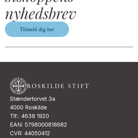
nyhedsbrev
Tilmeld dig her
Stændertorvet 3a
4000 Roskilde
Tlf.: 4638 1920
EAN: 5798000818682
CVR: 44050412