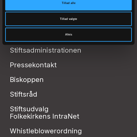
Åbningstider:
Tillad alle
Mandag-torsdag kl. 10-14
Fredag kl. 10-13
Tillad valgte
kmros@km.dk
Afvis
Stiftsadministrationen
Pressekontakt
Biskoppen
Stiftsråd
Stiftsudvalg
Folkekirkens IntraNet
Whistleblowerordning