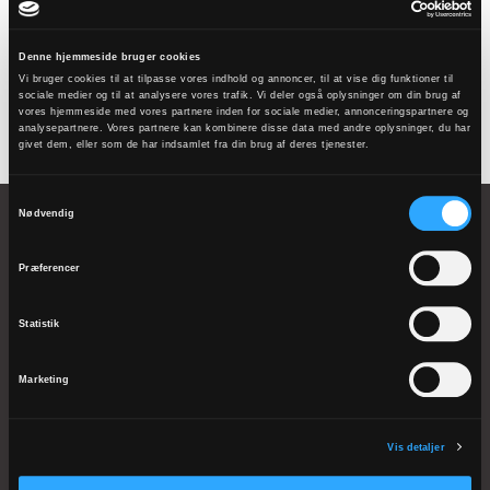
nyhedsbrev
Denne hjemmeside bruger cookies
Tilmeld dig her
Vi bruger cookies til at tilpasse vores indhold og annoncer, til at vise dig funktioner til
sociale medier og til at analysere vores trafik. Vi deler også oplysninger om din brug af
vores hjemmeside med vores partnere inden for sociale medier, annonceringspartnere og
analysepartnere. Vores partnere kan kombinere disse data med andre oplysninger, du har
givet dem, eller som de har indsamlet fra din brug af deres tjenester.
Samtykkevalg
Nødvendig
Præferencer
Stændertorvet 3a
Statistik
4000 Roskilde
Tlf.: 4638 1920
Marketing
EAN: 5798000818682
CVR: 44050412
Vis detaljer