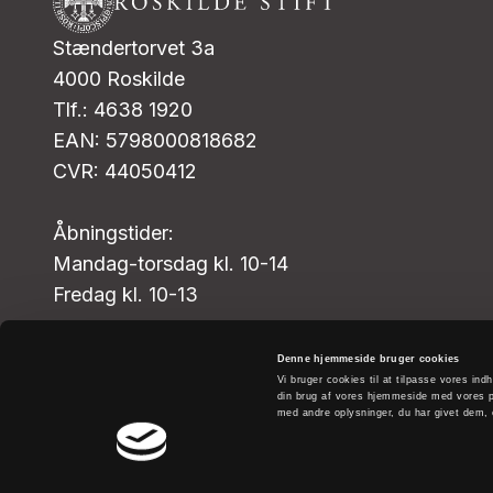
Stændertorvet 3a
4000 Roskilde
Tlf.: 4638 1920
EAN: 5798000818682
CVR: 44050412
Åbningstider:
Mandag-torsdag kl. 10-14
Fredag kl. 10-13
kmros@km.dk
Denne hjemmeside bruger cookies
Vi bruger cookies til at tilpasse vores indh
din brug af vores hjemmeside med vores p
med andre oplysninger, du har givet dem, e