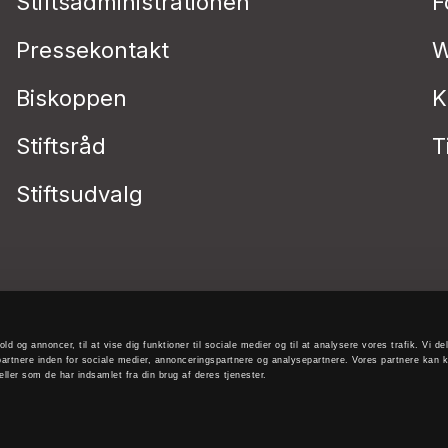
Stiftsadministrationen
F
Pressekontakt
W
Biskoppen
K
Stiftsråd
T
Stiftsudvalg
old og annoncer, til at vise dig funktioner til sociale medier og til at analysere vores trafik. Vi 
artnere inden for sociale medier, annonceringspartnere og analysepartnere. Vores partnere kan 
ller som de har indsamlet fra din brug af deres tjenester.