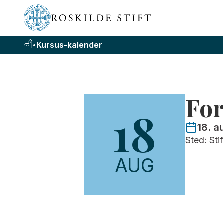
•
Kursus-kalender
Fo
18
18. a
Sted: Sti
AUG