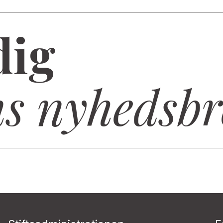
dig
ns nyhedsbr