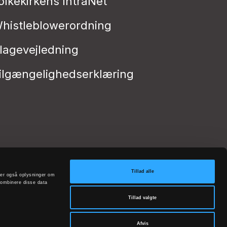
olkekirkens IntraNet
histleblowerordning
lagevejledning
ilgængelighedserklæring
Tillad alle
deler også oplysninger om
kombinere disse data
Tillad valgte
Afvis