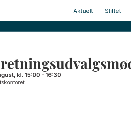
Aktuelt
Stiftet
rretningsudvalgsmø
ugust, kl. 15:00
-
16:30
ftskontoret